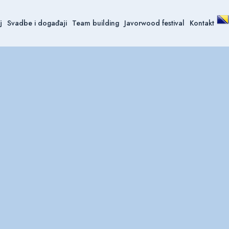
j
Svadbe i događaji
Team building
Javorwood festival
Kontakt