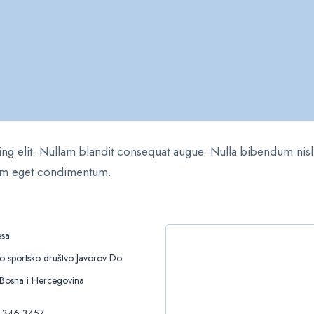
ng elit. Nullam blandit consequat augue. Nulla bibendum nisl u
quam eget condimentum.
esa
ko sportsko društvo Javorov Do
 Bosna i Hercegovina
 346 3457