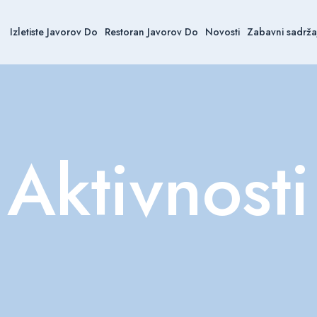
Izletiste Javorov Do
Restoran Javorov Do
Novosti
Zabavni sadrža
Aktivnosti